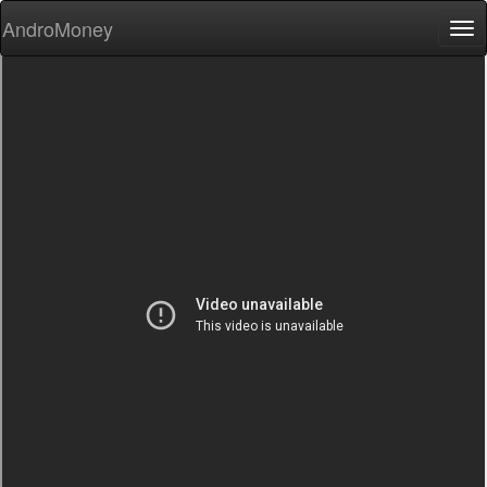
AndroMoney
Tog
nav