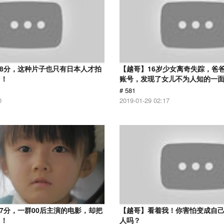
.8分，这种片子也只有日本人才拍
【越哥】16岁少女离奇失踪，爸
了！
账号，发现了女儿不为人知的一
# 581
0
2019-01-29 02:17
.7分，一群00后主演的电影，却把
【越哥】看着我！你害怕变成自
了！
人吗？