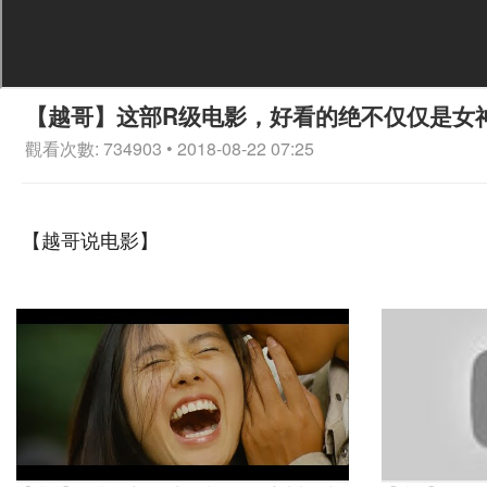
【越哥】这部R级电影，好看的绝不仅仅是女
觀看次數: 734903 • 2018-08-22 07:25
【越哥说电影】