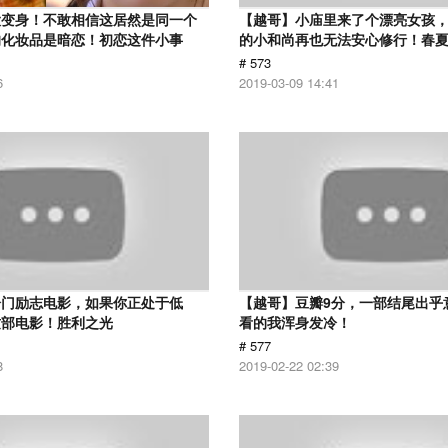
大变身！不敢相信这居然是同一个
【越哥】小庙里来了个漂亮女孩
的化妆品是暗恋！初恋这件小事
的小和尚再也无法安心修行！春
# 573
6
2019-03-09 14:41
冷门励志电影，如果你正处于低
【越哥】豆瓣9分，一部结尾出乎
这部电影！胜利之光
看的我浑身发冷！
# 577
8
2019-02-22 02:39