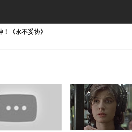
神！《永不妥协》