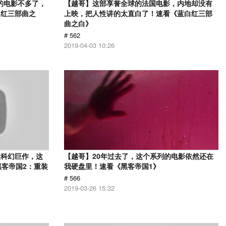
的电影不多了，
【越哥】这部享誉全球的法国电影，内地却没有
白红三部曲之
上映，把人性讲的太直白了！速看《蓝白红三部
曲之白》
# 562
2019-04-03 10:26
级科幻巨作，这
【越哥】20年过去了，这个系列的电影依然还在
黑客帝国2：重装
我硬盘里！速看《黑客帝国1》
# 566
2019-03-26 15:32