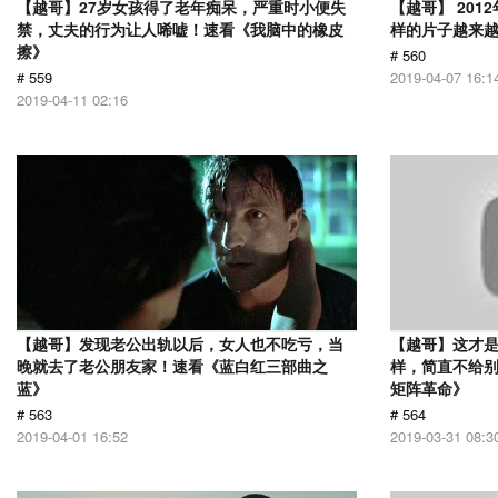
【越哥】27岁女孩得了老年痴呆，严重时小便失
【越哥】 20
禁，丈夫的行为让人唏嘘！速看《我脑中的橡皮
样的片子越来
擦》
# 560
# 559
2019-04-07 16:1
2019-04-11 02:16
【越哥】发现老公出轨以后，女人也不吃亏，当
【越哥】这才是
晚就去了老公朋友家！速看《蓝白红三部曲之
样，简直不给别
蓝》
矩阵革命》
# 563
# 564
2019-04-01 16:52
2019-03-31 08:3