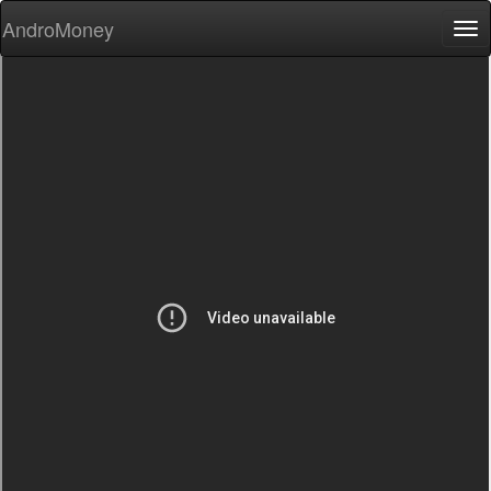
AndroMoney
Tog
nav