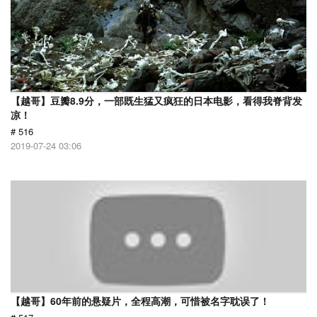
【越哥】豆瓣8.9分，一部既生猛又疯狂的日本电影，看得我脊背发
凉！
# 516
2019-07-24 03:06
【越哥】60年前的悬疑片，全程高潮，可惜被名字耽误了！