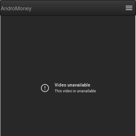
AndroMoney
Tog
nav