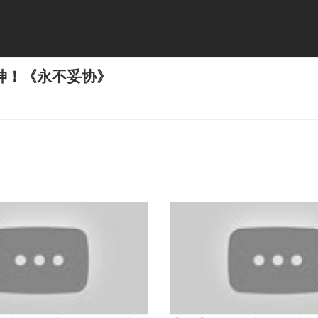
神！《永不妥协》