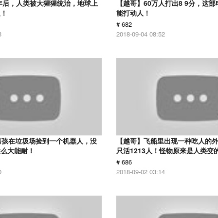
0年后，人类被大猩猩统治，地球上
【越哥】60万人打出8 9分，这
人！
能打动人！
# 682
3
2018-09-04 08:52
男孩在垃圾场捡到一个机器人，没
【越哥】飞船里出现一种吃人的外
这么大能耐！
只活1213人！怪物原来是人类变
# 686
0
2018-09-02 03:14