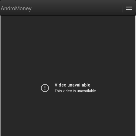
AndroMoney
Tog
nav