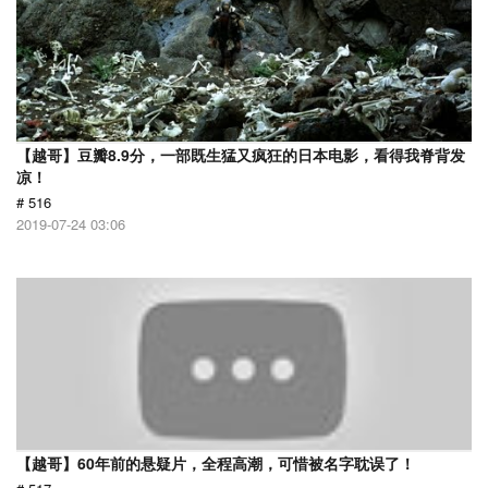
【越哥】豆瓣8.9分，一部既生猛又疯狂的日本电影，看得我脊背发
凉！
# 516
2019-07-24 03:06
【越哥】60年前的悬疑片，全程高潮，可惜被名字耽误了！