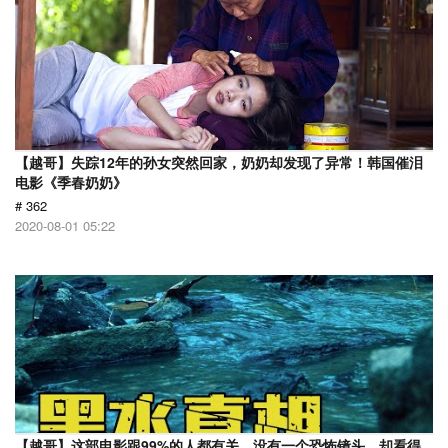
【越哥】失踪12年的孙女突然回家，奶奶却发现了异常！韩国催泪
电影《季春奶奶》
# 362
2020-08-01 05:22
【越哥】这部电影跟99%的人都有关，没有一个恐怖镜头，却看得