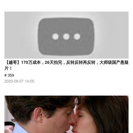
【越哥】170万成本，26天拍完，反转反转再反转，大师级国产悬疑
片！
# 359
2020-08-07 14:05