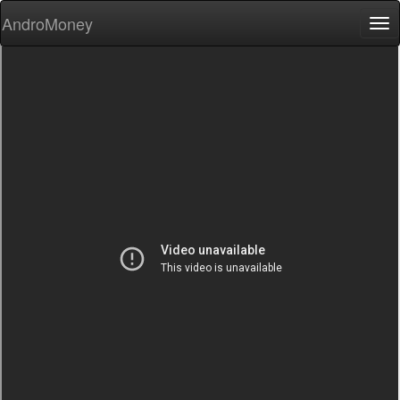
AndroMoney
Tog
nav