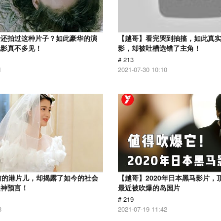
怡还拍过这种片子？如此豪华的演
【越哥】看完哭到抽搐，如此真
电影真不多见！
影，却被吐槽选错了主角！
# 213
1
2021-07-30 10:10
前的港片儿，却揭露了如今的社会
【越哥】2020年日本黑马影片，
是神预言！
最近被吹爆的岛国片
# 219
3
2021-07-19 11:42