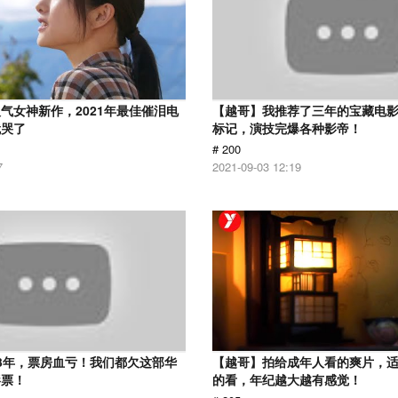
气女神新作，2021年最佳催泪电
【越哥】我推荐了三年的宝藏电
就哭了
标记，演技完爆各种影帝！
# 200
7
2021-09-03 12:19
3年，票房血亏！我们都欠这部华
【越哥】拍给成年人看的爽片，
影票！
的看，年纪越大越有感觉！