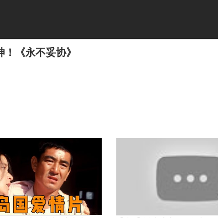
神！《永不妥协》