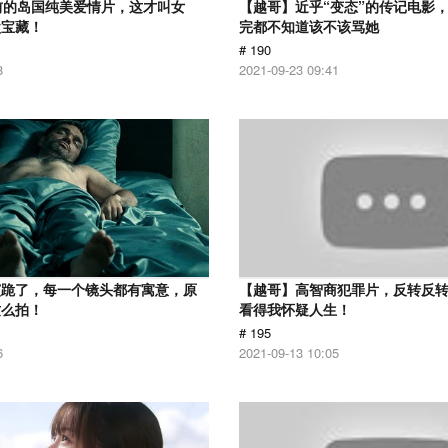
前的岛国纯美爱情片，这才叫女
【越哥】近乎“变态”的传记电影
盘宝藏！
完都不知道该不该骂她
# 190
8
2021-09-23 09:41
演跪了，每一个镜头都有寓意，原
【越哥】高智商犯罪片，反转反
这么拍！
看得我怀疑人生！
# 195
6
2021-09-13 10:05