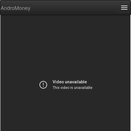
AndroMoney
Tog
nav