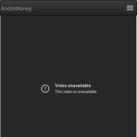
AndroMoney
Tog
nav