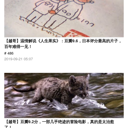
【越哥】温情解说《人生果实》：豆瓣9.6，日本评分最高的片子，
百年难得一见！
# 486
2019-09-21 05:07
【越哥】豆瓣9.2分，一部几乎绝迹的冒险电影，真的是太治愈
了！