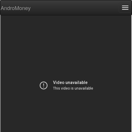
AndroMoney
Tog
nav