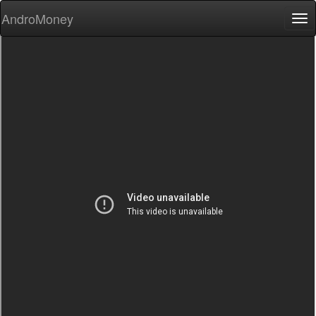
AndroMoney
Tog
nav