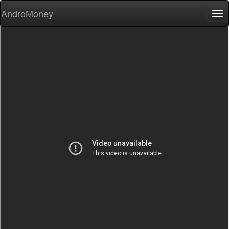
AndroMoney
Tog
nav