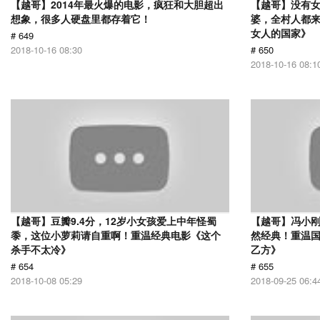
【越哥】2014年最火爆的电影，疯狂和大胆超出
【越哥】没有
想象，很多人硬盘里都存着它！
婆，全村人都
女人的国家》
# 649
2018-10-16 08:30
# 650
2018-10-16 08:1
【越哥】豆瓣9.4分，12岁小女孩爱上中年怪蜀
【越哥】冯小刚
黍，这位小萝莉请自重啊！重温经典电影《这个
然经典！重温国
杀手不太冷》
乙方》
# 654
# 655
2018-10-08 05:29
2018-09-25 06:4