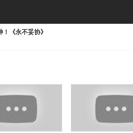
神！《永不妥协》