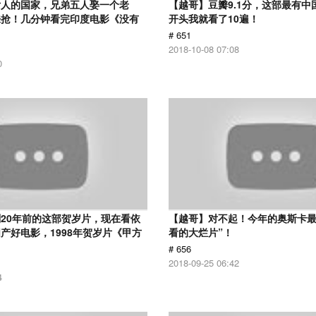
女人的国家，兄弟五人娶一个老
【越哥】豆瓣9.1分，这部最有中
来抢！几分钟看完印度电影《没有
开头我就看了10遍！
# 651
2018-10-08 07:08
0
20年前的这部贺岁片，现在看依
【越哥】对不起！今年的奥斯卡最
产好电影，1998年贺岁片《甲方
看的大烂片”！
# 656
2018-09-25 06:42
4