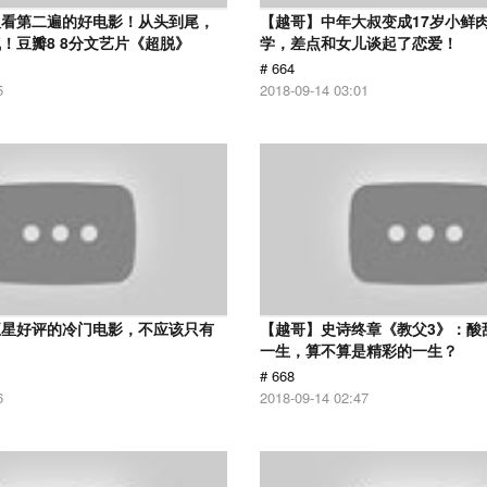
议看第二遍的好电影！从头到尾，
【越哥】中年大叔变成17岁小鲜
！豆瓣8 8分文艺片《超脱》
学，差点和女儿谈起了恋爱！
# 664
5
2018-09-14 03:01
五星好评的冷门电影，不应该只有
【越哥】史诗终章《教父3》：酸
！
一生，算不算是精彩的一生？
# 668
6
2018-09-14 02:47