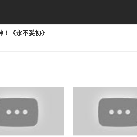
神！《永不妥协》