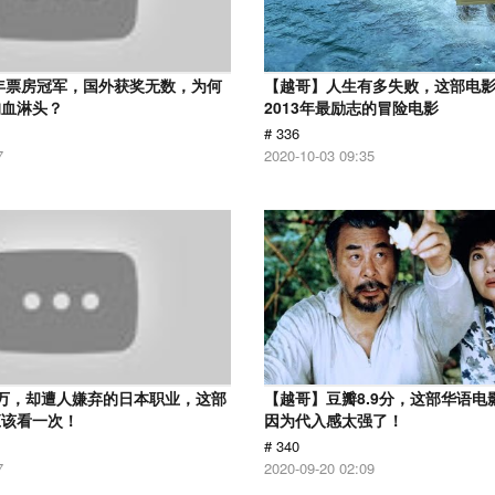
2年票房冠军，国外获奖无数，为何
【越哥】人生有多失败，这部电
狗血淋头？
2013年最励志的冒险电影
# 336
7
2020-10-03 09:35
万，却遭人嫌弃的日本职业，这部
【越哥】豆瓣8.9分，这部华语电
应该看一次！
因为代入感太强了！
# 340
7
2020-09-20 02:09