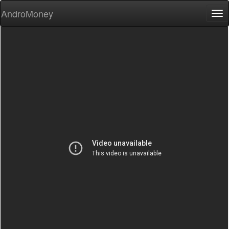
AndroMoney
Tog
nav