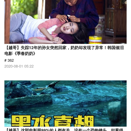
【越哥】失踪12年的孙女突然回家，奶奶却发现了异常！韩国催泪
电影《季春奶奶》
# 362
2020-08-01 05:22
【越哥】这部电影跟99%的人都有关，没有一个恐怖镜头，却看得