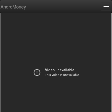
AndroMoney
Tog
nav