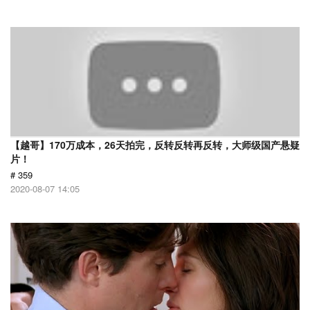
【越哥】170万成本，26天拍完，反转反转再反转，大师级国产悬疑
片！
# 359
2020-08-07 14:05