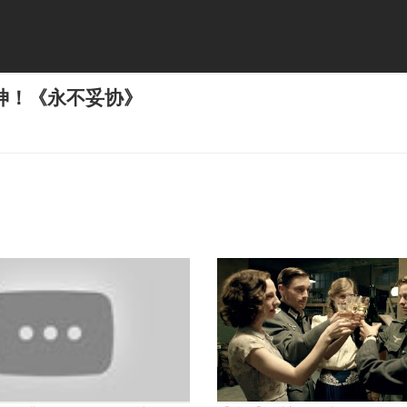
神！《永不妥协》