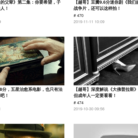
们的父辈》第二集：你要希望，子
【越哥】豆瓣9.6分迷你剧《我们
的人！
战争片，还可以这样拍！
# 470
9
2019-11-11 10:09
.8分，五星治愈系电影，也只有法
【越哥】深度解说《大佛普拉斯
来吧！
但成年人一定要看看！
# 474
1
2019-10-30 09:56