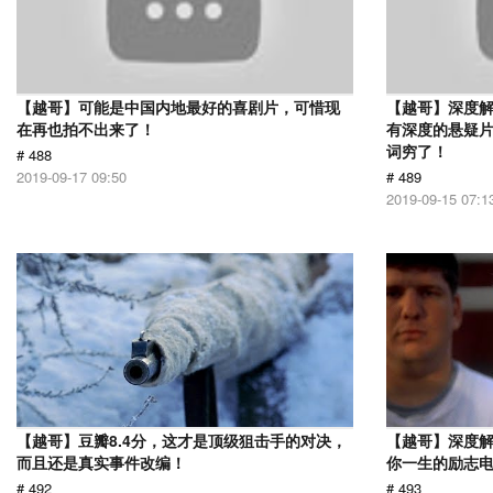
【越哥】可能是中国内地最好的喜剧片，可惜现
【越哥】深度
在再也拍不出来了！
有深度的悬疑
词穷了！
# 488
2019-09-17 09:50
# 489
2019-09-15 07:1
【越哥】豆瓣8.4分，这才是顶级狙击手的对决，
【越哥】深度
而且还是真实事件改编！
你一生的励志
# 492
# 493