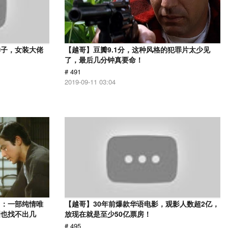
样子，女装大佬
【越哥】豆瓣9.1分，这种风格的犯罪片太少见
了，最后几分钟真要命！
# 491
2019-09-11 03:04
》：一部纯情唯
【越哥】30年前爆款华语电影，观影人数超2亿，
洲也找不出几
放现在就是至少50亿票房！
# 495