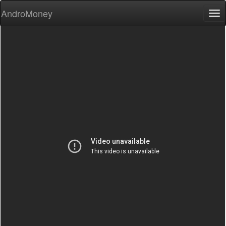
AndroMoney
Tog
nav