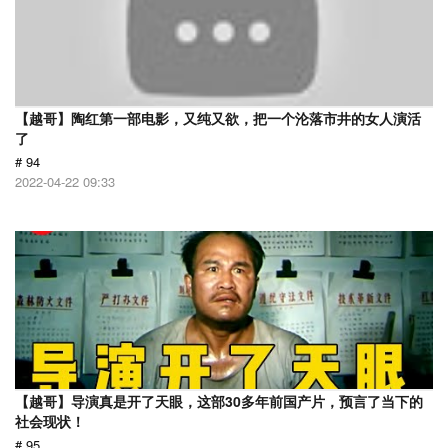
【越哥】陶红第一部电影，又纯又欲，把一个沦落市井的女人演活
了
# 94
2022-04-22 09:33
【越哥】导演真是开了天眼，这部30多年前国产片，预言了当下的
社会现状！
# 95