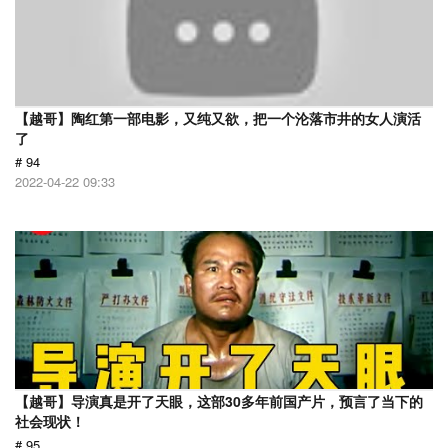
【越哥】陶红第一部电影，又纯又欲，把一个沦落市井的女人演活
了
# 94
2022-04-22 09:33
【越哥】导演真是开了天眼，这部30多年前国产片，预言了当下的
社会现状！
# 95