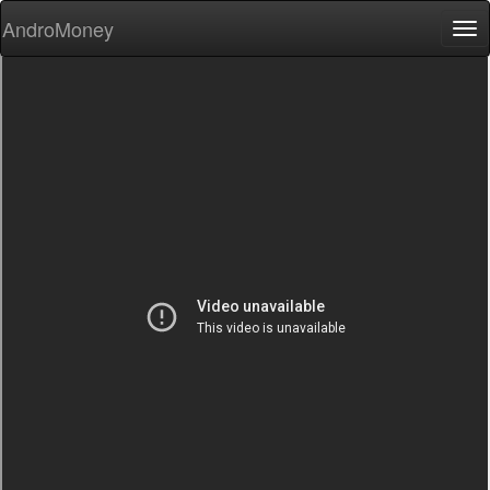
AndroMoney
Tog
nav