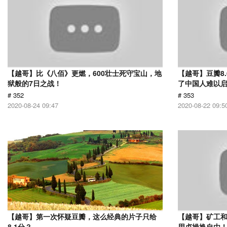
【越哥】比《八佰》更燃，600壮士死守宝山，地
【越哥】豆瓣8
狱般的7日之战！
了中国人难以
# 352
# 353
2020-08-24 09:47
2020-08-22 09:5
【越哥】第一次怀疑豆瓣，这么经典的片子只给
【越哥】矿工
8.1分？
用贞操换自由