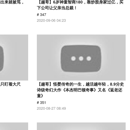
拍出来就被骂，
【越哥】6岁神童智商180，靠炒股身家过亿，买
下公司让父亲当总裁！
# 347
2020-09-06 04:23
果只盯着大尺
【越哥】怪婴传奇的一生，越活越年轻，8.9分史
诗级奇幻大作《本杰明巴顿奇事》又名《返老还
童》
# 351
2020-08-27 08:49