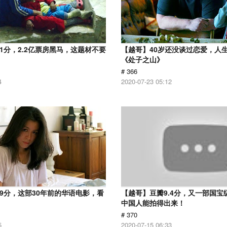
.1分，2.2亿票房黑马，这题材不要
【越哥】40岁还没谈过恋爱，人
《处子之山》
# 366
4
2020-07-23 05:12
.9分，这部30年前的华语电影，看
【越哥】豆瓣9.4分，又一部国宝
中国人能拍得出来！
# 370
5
2020-07-15 06:33