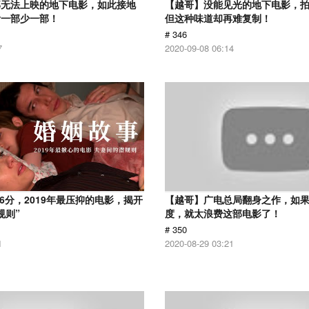
部无法上映的地下电影，如此接地
【越哥】没能见光的地下电影，
看一部少一部！
但这种味道却再难复制！
# 346
7
2020-09-08 06:14
.6分，2019年最压抑的电影，揭开
【越哥】广电总局翻身之作，如
规则”
度，就太浪费这部电影了！
# 350
1
2020-08-29 03:21