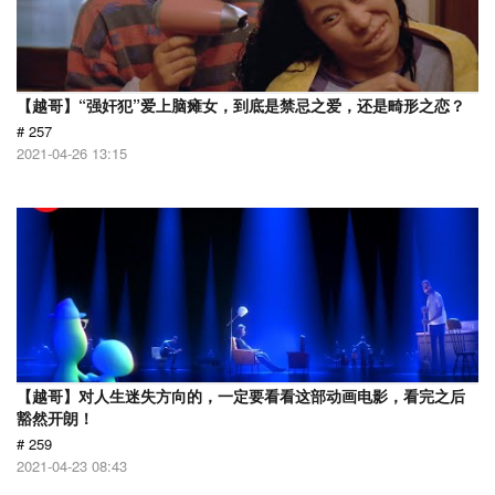
【越哥】“强奸犯”爱上脑瘫女，到底是禁忌之爱，还是畸形之恋？
# 257
2021-04-26 13:15
【越哥】对人生迷失方向的，一定要看看这部动画电影，看完之后
豁然开朗！
# 259
2021-04-23 08:43