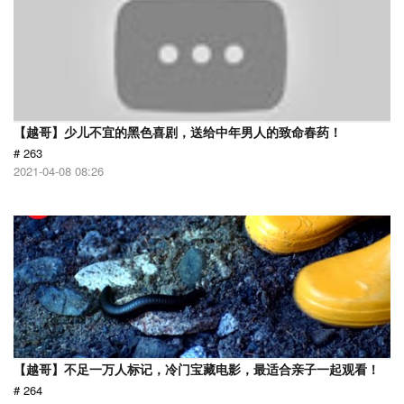
【越哥】少儿不宜的黑色喜剧，送给中年男人的致命春药！
# 263
2021-04-08 08:26
【越哥】不足一万人标记，冷门宝藏电影，最适合亲子一起观看！
# 264