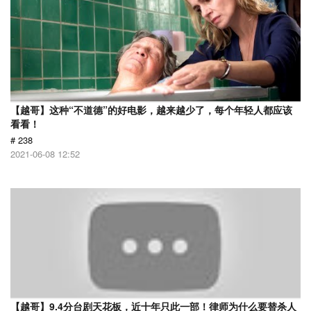
【越哥】这种“不道德”的好电影，越来越少了，每个年轻人都应该
看看！
# 238
2021-06-08 12:52
【越哥】9.4分台剧天花板，近十年只此一部！律师为什么要替杀人