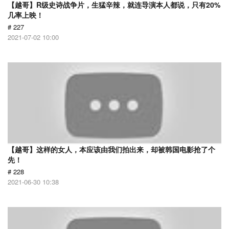
【越哥】R级史诗战争片，生猛辛辣，就连导演本人都说，只有20%
几率上映！
# 227
2021-07-02 10:00
【越哥】这样的女人，本应该由我们拍出来，却被韩国电影抢了个
先！
# 228
2021-06-30 10:38