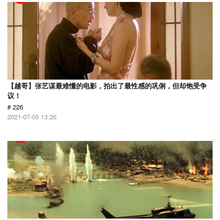
【越哥】张艺谋最难懂的电影，拍出了最性感的巩俐，但却饱受争
议！
# 226
2021-07-05 13:26