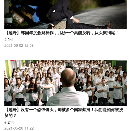
【越哥】韩国年度悬疑神作，几秒一个高能反转，从头爽到尾！
# 241
2021-06-02 12:58
【越哥】没有一个恐怖镜头，却被多个国家禁播！我们是如何被洗
脑的？
# 244
2021-05-26 11:22