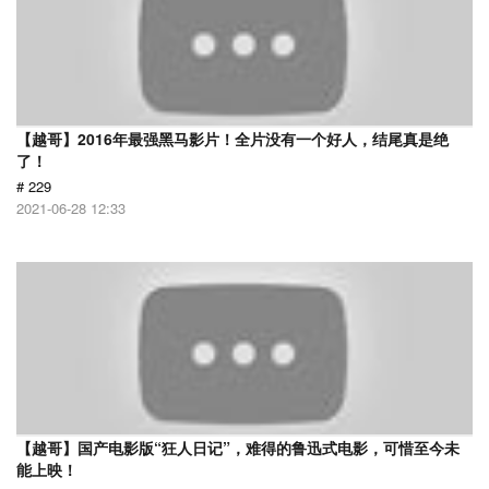
【越哥】2016年最强黑马影片！全片没有一个好人，结尾真是绝
了！
# 229
2021-06-28 12:33
【越哥】国产电影版“狂人日记”，难得的鲁迅式电影，可惜至今未
能上映！