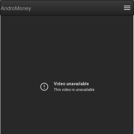
AndroMoney
Tog
nav