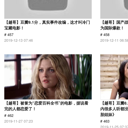
【越哥】豆瓣9.1分，真实事件改编，这才叫冷门
【越哥】国产
宝藏电影！
为国际爆款！
# 457
# 458
2019-12-13 07:46
2019-12-11 06:5
【越哥】被誉为“恋爱百科全书”的电影，据说看
【越哥】豆瓣8
完的人都恋爱了！
内很多人听都
胎姐妹》
# 462
2019-11-27 07:23
# 463
2019-11-25 07:3