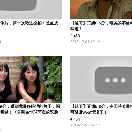
战争片，第一次敢这么拍！差点成
【越哥】豆瓣8.5分，唯美的不像
味道！
# 459
8
2019-12-04 10:14
.9分，赚到我最多眼泪的片子，国
【越哥】豆瓣8.8分，中国获奖最
没听过！《分割在地球两端的双胞
可惜后来被埋没了！
# 464
2019-11-23 07:17
7