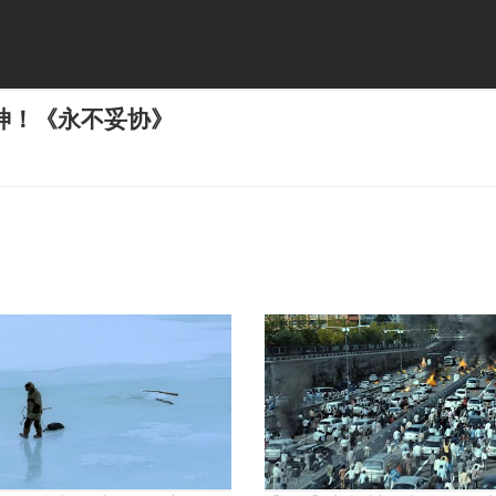
神！《永不妥协》