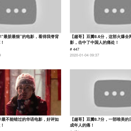
7年“最脏最狠”的电影，看得我脊背
【越哥】豆瓣8.6分，这部火爆全
麻！
影，击中了中国人的痛处！
# 447
9
2020-01-04 09:37
9年最不能错过的华语电影，好评如
【越哥】豆瓣8.7分，一部唯美的
级！
成年人的痛！