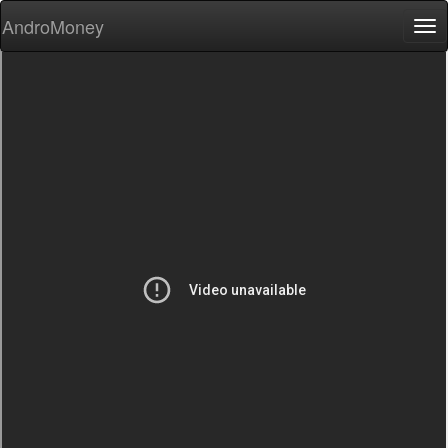
AndroMoney
Tog
nav