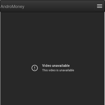
AndroMoney
Tog
nav