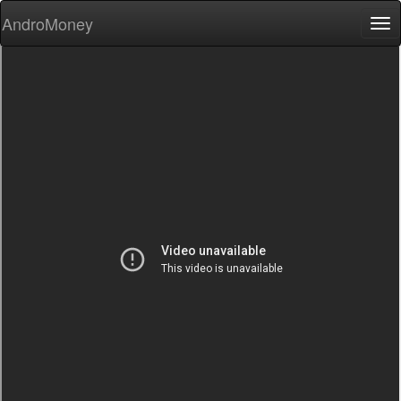
AndroMoney
Tog
nav