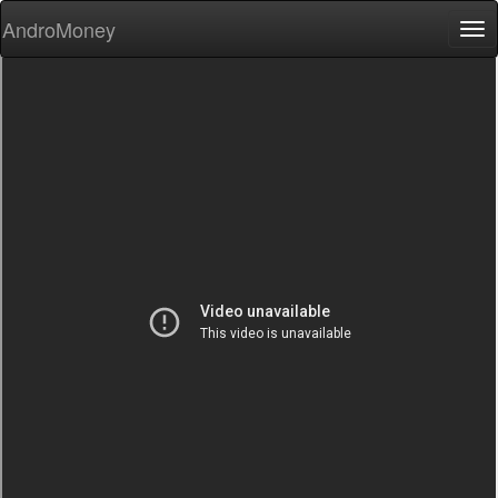
AndroMoney
Tog
nav