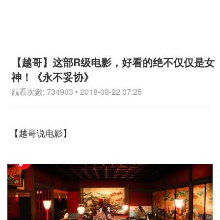
【越哥】这部R级电影，好看的绝不仅仅是女
神！《永不妥协》
觀看次數: 734903 • 2018-08-22 07:25
【越哥说电影】