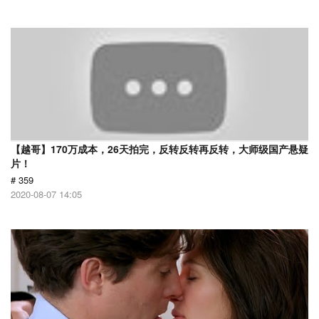
【越哥】170万成本，26天拍完，反转反转再反转，大师级国产悬疑
片！
# 359
2020-08-07 14:05