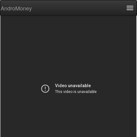
AndroMoney
Tog
nav