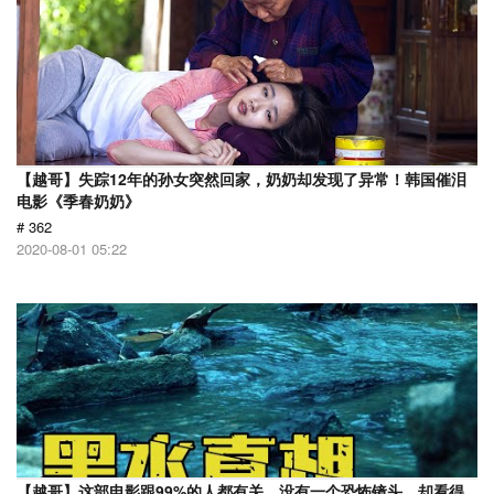
【越哥】失踪12年的孙女突然回家，奶奶却发现了异常！韩国催泪
电影《季春奶奶》
# 362
2020-08-01 05:22
【越哥】这部电影跟99%的人都有关，没有一个恐怖镜头，却看得