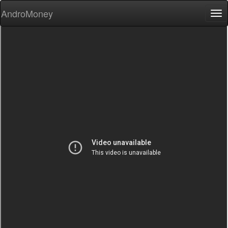
AndroMoney
Tog
nav