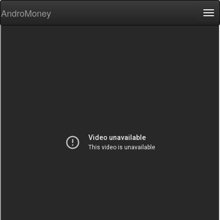
AndroMoney
Tog
nav