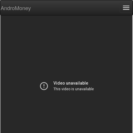
AndroMoney
Tog
nav