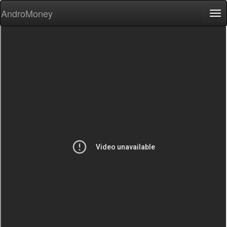
AndroMoney
Tog
nav