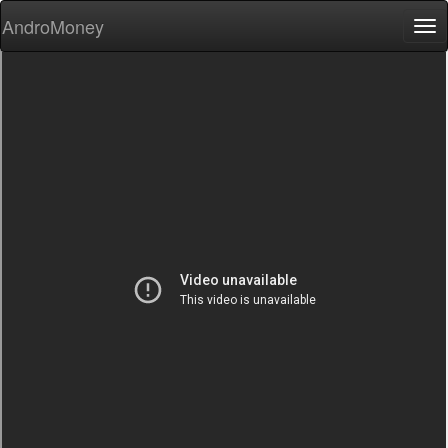
AndroMoney
Tog
nav