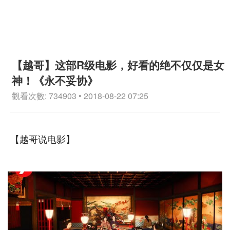
【越哥】这部R级电影，好看的绝不仅仅是女
神！《永不妥协》
觀看次數: 734903 • 2018-08-22 07:25
【越哥说电影】