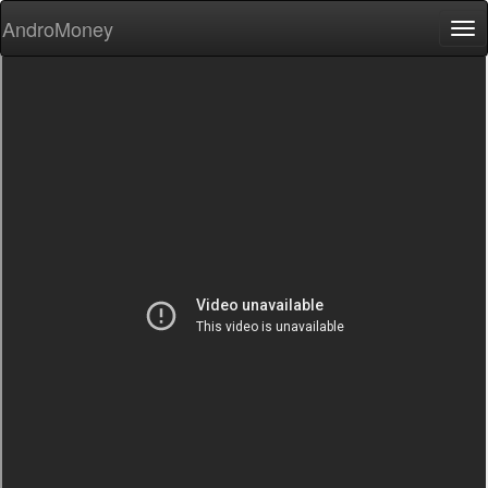
AndroMoney
Tog
nav