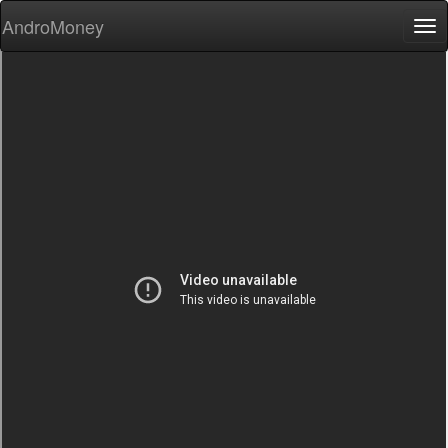
AndroMoney
Tog
nav