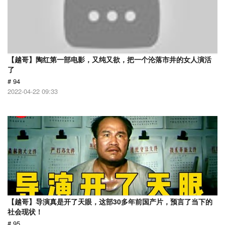
【越哥】陶红第一部电影，又纯又欲，把一个沦落市井的女人演活
了
# 94
2022-04-22 09:33
【越哥】导演真是开了天眼，这部30多年前国产片，预言了当下的
社会现状！
# 95