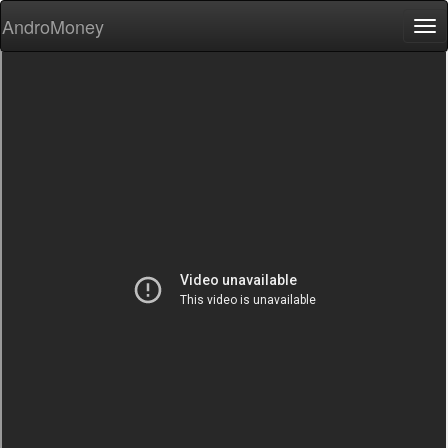
AndroMoney
Tog
nav