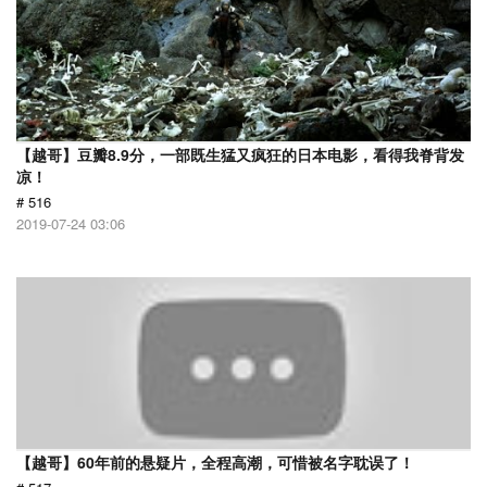
【越哥】豆瓣8.9分，一部既生猛又疯狂的日本电影，看得我脊背发
凉！
# 516
2019-07-24 03:06
【越哥】60年前的悬疑片，全程高潮，可惜被名字耽误了！