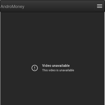
AndroMoney
Tog
nav