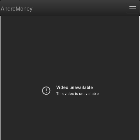
AndroMoney
Tog
nav