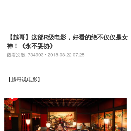
【越哥】这部R级电影，好看的绝不仅仅是女
神！《永不妥协》
觀看次數: 734903 • 2018-08-22 07:25
【越哥说电影】