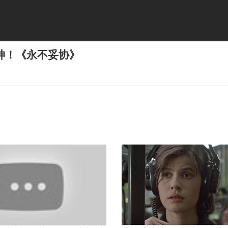
神！《永不妥协》