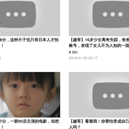
.8分，这种片子也只有日本人才拍
【越哥】16岁少女离奇失踪，爸
了！
账号，发现了女儿不为人知的一
# 581
0
2019-01-29 02:17
.7分，一群00后主演的电影，却把
【越哥】看着我！你害怕变成自
了！
人吗？