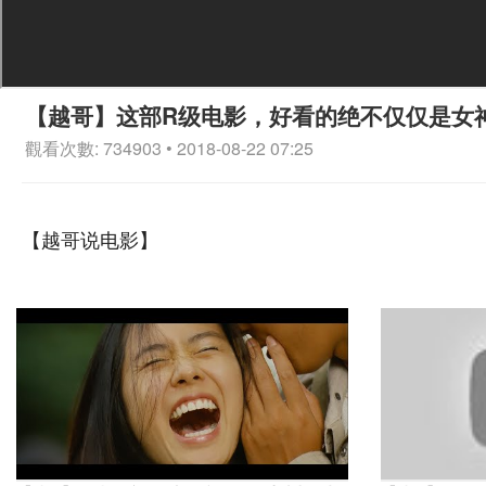
【越哥】这部R级电影，好看的绝不仅仅是女
觀看次數: 734903 • 2018-08-22 07:25
【越哥说电影】