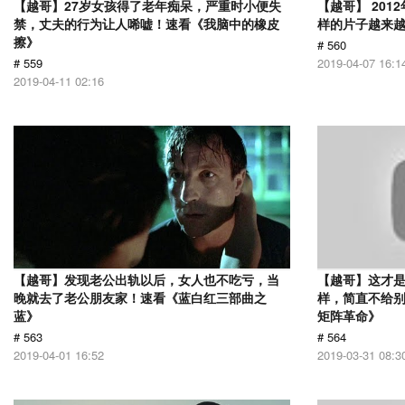
【越哥】27岁女孩得了老年痴呆，严重时小便失
【越哥】 20
禁，丈夫的行为让人唏嘘！速看《我脑中的橡皮
样的片子越来
擦》
# 560
# 559
2019-04-07 16:1
2019-04-11 02:16
【越哥】发现老公出轨以后，女人也不吃亏，当
【越哥】这才是
晚就去了老公朋友家！速看《蓝白红三部曲之
样，简直不给别
蓝》
矩阵革命》
# 563
# 564
2019-04-01 16:52
2019-03-31 08:3