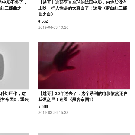
的电影不多了，
【越哥】这部享誉全球的法国电影，内地却没有
白红三部曲之
上映，把人性讲的太直白了！速看《蓝白红三部
曲之白》
# 562
2019-04-03 10:26
级科幻巨作，这
【越哥】20年过去了，这个系列的电影依然还在
黑客帝国2：重装
我硬盘里！速看《黑客帝国1》
# 566
2019-03-26 15:32