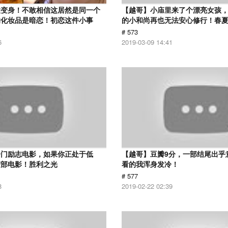
大变身！不敢相信这居然是同一个
【越哥】小庙里来了个漂亮女孩
的化妆品是暗恋！初恋这件小事
的小和尚再也无法安心修行！春
# 573
6
2019-03-09 14:41
冷门励志电影，如果你正处于低
【越哥】豆瓣9分，一部结尾出乎
这部电影！胜利之光
看的我浑身发冷！
# 577
8
2019-02-22 02:39