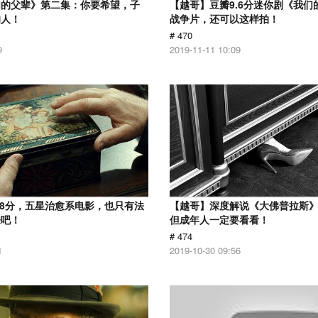
们的父辈》第二集：你要希望，子
【越哥】豆瓣9.6分迷你剧《我们
的人！
战争片，还可以这样拍！
# 470
9
2019-11-11 10:09
.8分，五星治愈系电影，也只有法
【越哥】深度解说《大佛普拉斯
来吧！
但成年人一定要看看！
# 474
1
2019-10-30 09:56