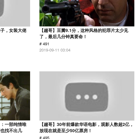
样子，女装大佬
【越哥】豆瓣9.1分，这种风格的犯罪片太少见
了，最后几分钟真要命！
# 491
2019-09-11 03:04
》：一部纯情唯
【越哥】30年前爆款华语电影，观影人数超2亿，
洲也找不出几
放现在就是至少50亿票房！
# 495