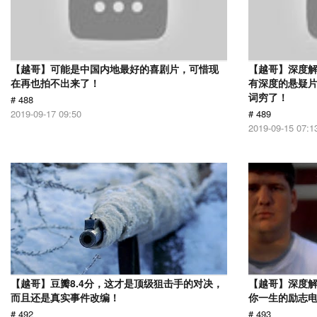
【越哥】可能是中国内地最好的喜剧片，可惜现
【越哥】深度
在再也拍不出来了！
有深度的悬疑
词穷了！
# 488
2019-09-17 09:50
# 489
2019-09-15 07:1
【越哥】豆瓣8.4分，这才是顶级狙击手的对决，
【越哥】深度
而且还是真实事件改编！
你一生的励志
# 492
# 493