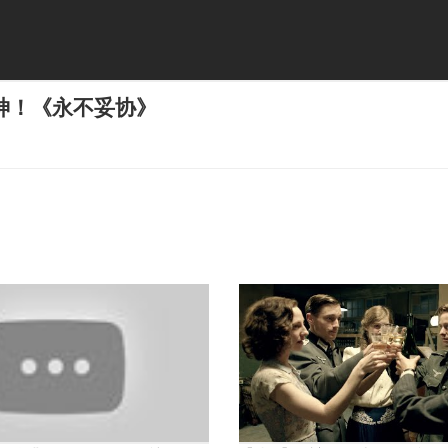
神！《永不妥协》