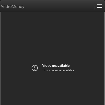
AndroMoney
Tog
nav