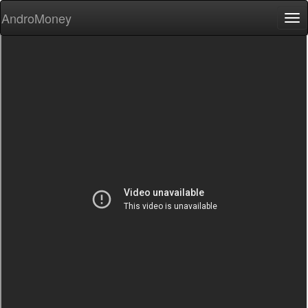
AndroMoney
Tog
nav