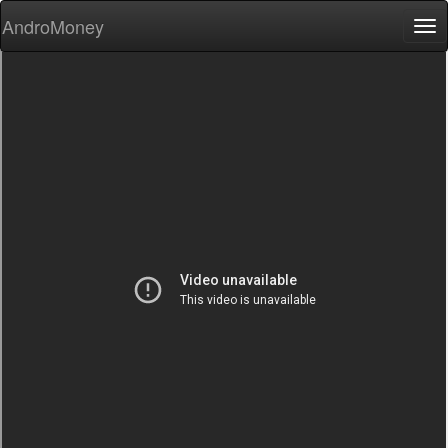
AndroMoney
Tog
nav