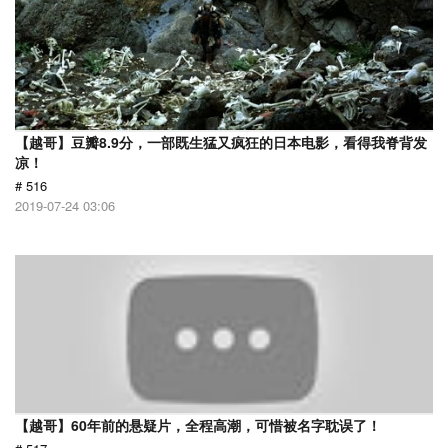
【越哥】豆瓣8.9分，一部既生猛又疯狂的日本电影，看得我脊背发
凉！
# 516
2019-07-24 03:06
【越哥】60年前的悬疑片，全程高潮，可惜被名字耽误了！