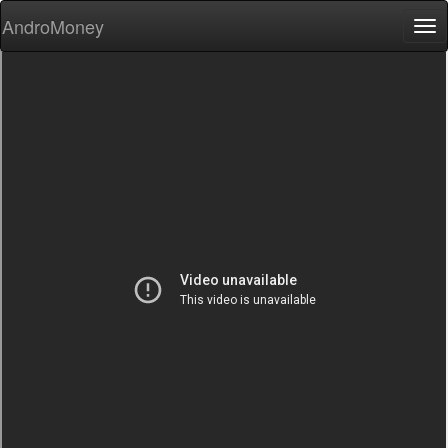
AndroMoney
Tog
nav