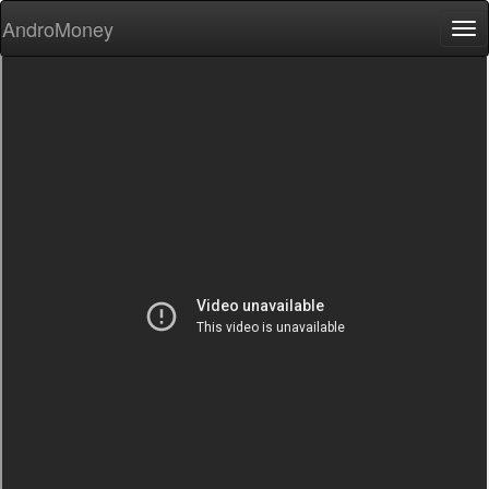
AndroMoney
Tog
nav