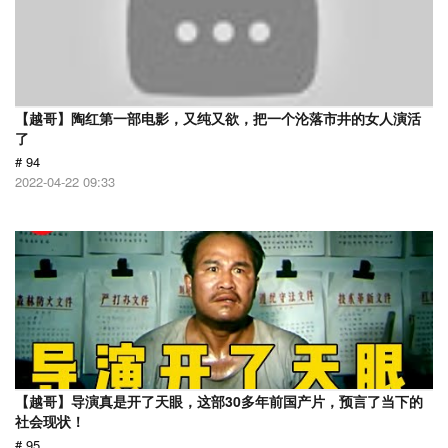
【越哥】陶红第一部电影，又纯又欲，把一个沦落市井的女人演活
了
# 94
2022-04-22 09:33
【越哥】导演真是开了天眼，这部30多年前国产片，预言了当下的
社会现状！
# 95