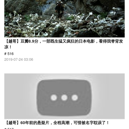
【越哥】豆瓣8.9分，一部既生猛又疯狂的日本电影，看得我脊背发
凉！
# 516
2019-07-24 03:06
【越哥】60年前的悬疑片，全程高潮，可惜被名字耽误了！