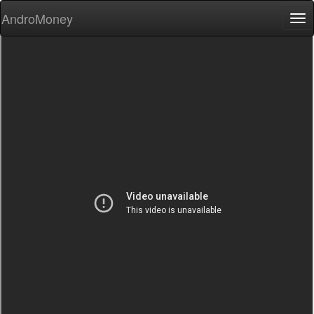
AndroMoney
Tog
nav