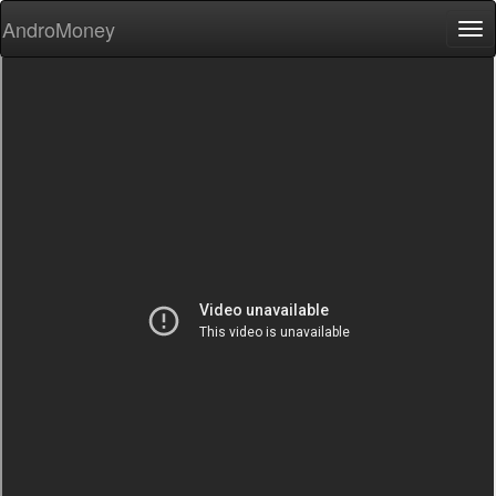
AndroMoney
Tog
nav