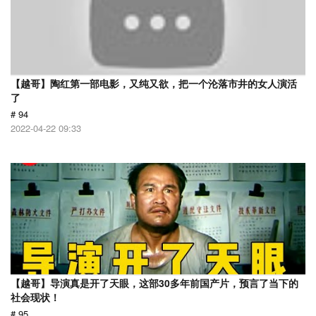
【越哥】陶红第一部电影，又纯又欲，把一个沦落市井的女人演活
了
# 94
2022-04-22 09:33
【越哥】导演真是开了天眼，这部30多年前国产片，预言了当下的
社会现状！
# 95