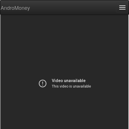
AndroMoney
Tog
nav