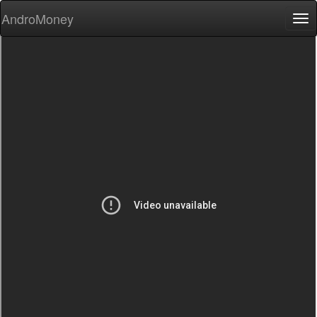
AndroMoney
Tog
nav